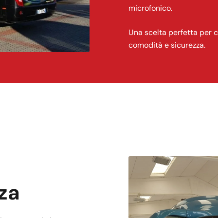
microfonico.
Una scelta perfetta per c
comodità e sicurezza.
zza