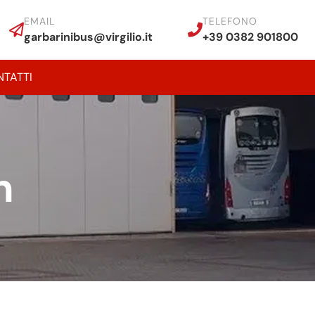
EMAIL
TELEFONO
garbarinibus@virgilio.it
+39 0382 901800
TATTI
n