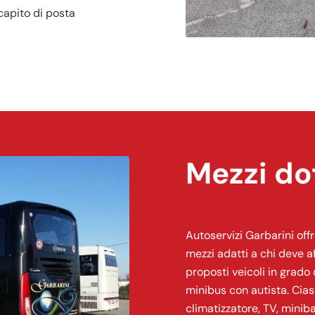
ecapito di posta
Mezzi do
Autoservizi Garbarini offr
mezzi adatti a chi deve a
proposti veicoli in grado 
minibus con autista. Cia
climatizzatore, TV, minib