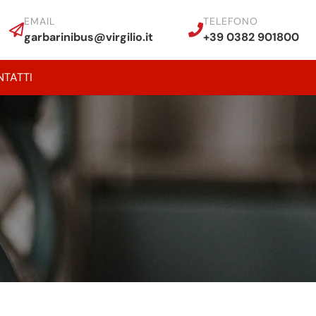
EMAIL
TELEFONO
garbarinibus@virgilio.it
+39 0382 901800
TATTI