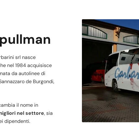
 pullman
rbarini srl nasce
che nel 1984 acquisisce
rmata da autolinee di
Sannazzaro de Burgondi,
 cambia il nome in
igliori nel settore
, sia
ei dipendenti.